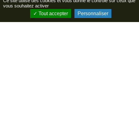
Ce site utilise des cookies et vous donne le contrôle sur ceux que
vous souhaitez activer
Tout accepter
Personnaliser
Menu
Préparer ma visite
Le château
Agenda
Offres d’emploi
Presse
Notre établissement
Newsletter
En cochant cette case, j’accepte que les